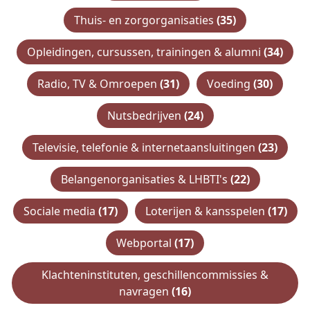
Thuis- en zorgorganisaties
(35)
Opleidingen, cursussen, trainingen & alumni
(34)
Radio, TV & Omroepen
(31)
Voeding
(30)
Nutsbedrijven
(24)
Televisie, telefonie & internetaansluitingen
(23)
Belangenorganisaties & LHBTI's
(22)
Sociale media
(17)
Loterijen & kansspelen
(17)
Webportal
(17)
Klachteninstituten, geschillencommissies &
navragen
(16)