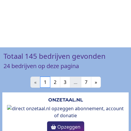
Totaal
145
bedrijven gevonden
24
bedrijven op deze pagina
«
1
2
3
…
7
»
ONZETAAL.NL
Opzeggen