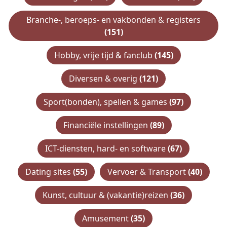
Branche-, beroeps- en vakbonden & registers
(151)
Hobby, vrije tijd & fanclub
(145)
Diversen & overig
(121)
Sport(bonden), spellen & games
(97)
Financiële instellingen
(89)
ICT-diensten, hard- en software
(67)
Dating sites
(55)
Vervoer & Transport
(40)
Kunst, cultuur & (vakantie)reizen
(36)
Amusement
(35)