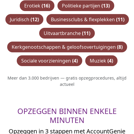
Erotiek
(16)
Politieke partijen
(13)
Juridisch
(12)
Businessclubs & flexplekken
(11)
Uitvaartbranche
(11)
Kerkgenootschappen & geloofsovertuigingen
(8)
Sociale voorzieningen
(4)
Muziek
(4)
Meer dan 3.000 bedrijven — gratis opzegprocedures, altijd
actueel
OPZEGGEN BINNEN ENKELE
MINUTEN
Opzeggen in 3 stappen met AccountGenie