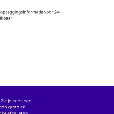
n opzeggingsinformatie voor 24-
ikbaar
Zie je er na een
egen grote en
 brief te laten