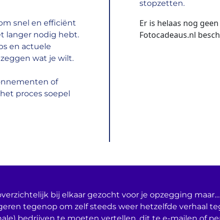
stopzetten.
Er is helaas nog gee
m snel en efficiënt
Fotocadeaus.nl besch
t langer nodig hebt.
ps en actuele
zeggen wat je wilt.
bonnementen of
het proces soepel
verzichtelijk bij elkaar gezocht voor je opzegging maar… 
geren tegenop om zelf steeds weer hetzelfde verhaal t
nale) bedrijven te moeten vertellen, dit te e-mailen of per