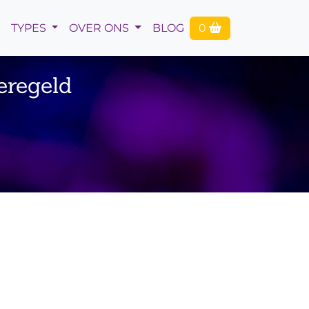
TYPES
OVER ONS
BLOG
0
eregeld