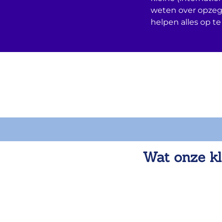
weten over opzeg
helpen alles op te
Wat onze kl