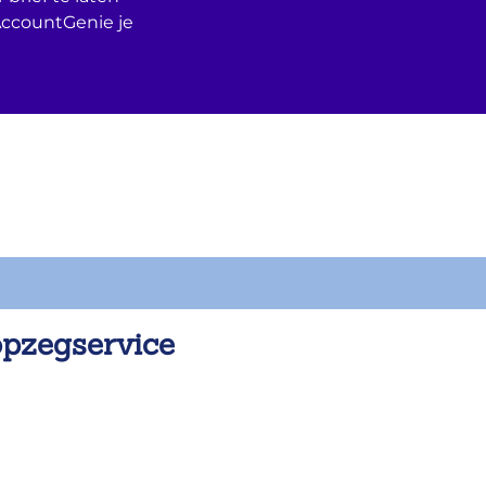
AccountGenie je
opzegservice