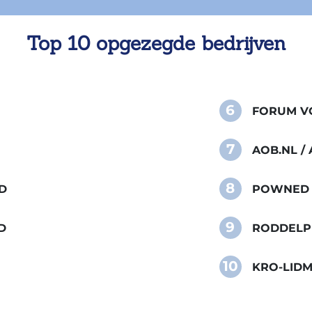
Top 10 opgezegde bedrijven
6
FORUM VO
7
AOB.NL 
8
D
POWNED
9
D
RODDELP
10
KRO-LID