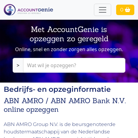
0
Met AccountGenie is
opzeggen zo geregeld
Online, snel en zonder zorgen alles opzeggen.
>
Bedrijfs- en opzeginformatie
ABN AMRO / ABN AMRO Bank N.V.
online opzeggen
ABN AMRO Group N.V. is de beursgenoteerde
houdstermaatschappij van de Nederlandse