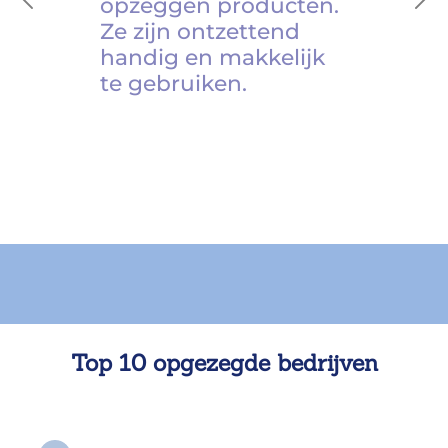
opzeggen producten.
Previous
Ne
Ze zijn ontzettend
handig en makkelijk
te gebruiken.
Top 10 opgezegde bedrijven