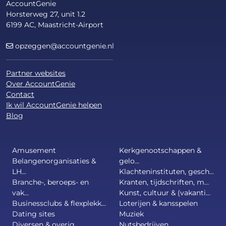
AccountGenie
Horsterweg 27, unit 1.2
6199 AC, Maastricht-Airport
opzeggen@accountgenie.nl
Partner websites
Over AccountGenie
Contact
Ik wil AccountGenie helpen
Blog
Amusement
Kerkgenootschappen &
Belangenorganisaties &
gelo...
LH...
Klachteninstituten, gesch...
Branche-, beroeps- en
Kranten, tijdschriften, m...
vak...
Kunst, cultuur & (vakanti...
Businessclubs & flexplekk...
Loterijen & kansspelen
Dating sites
Muziek
Diversen & overig
Nutsbedrijven