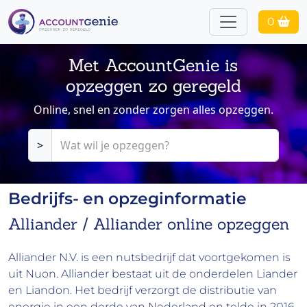
0
Met AccountGenie is
opzeggen zo geregeld
Online, snel en zonder zorgen alles opzeggen.
>
Bedrijfs- en opzeginformatie
Alliander / Alliander online opzeggen
Alliander N.V. is een nutsbedrijf dat voortgekomen is
uit Nuon. Alliander bestaat uit de onderdelen Liander
en Liandon. Het bedrijf verzorgt de distributie van
energie in een derde van Nederland en telde in 2016