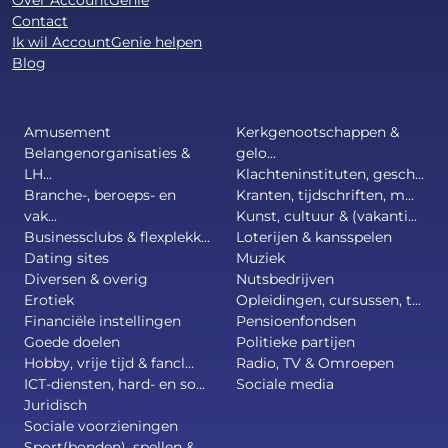
Over AccountGenie
Contact
Ik wil AccountGenie helpen
Blog
Amusement
Kerkgenootschappen &
Belangenorganisaties &
gelo...
LH...
Klachteninstituten, gesch...
Branche-, beroeps- en
Kranten, tijdschriften, m...
vak...
Kunst, cultuur & (vakanti...
Businessclubs & flexplekk...
Loterijen & kansspelen
Dating sites
Muziek
Diversen & overig
Nutsbedrijven
Erotiek
Opleidingen, cursussen, t...
Financiële instellingen
Pensioenfondsen
Goede doelen
Politieke partijen
Hobby, vrije tijd & fancl...
Radio, TV & Omroepen
ICT-diensten, hard- en so...
Sociale media
Juridisch
Sociale voorzieningen
Sport(bonden), spellen & ...