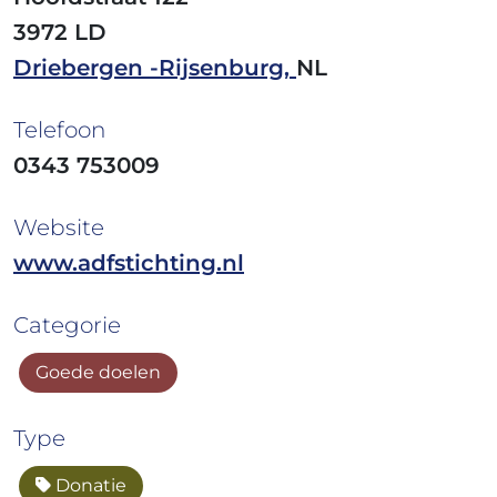
3972 LD
Driebergen -Rijsenburg,
NL
Telefoon
0343 753009
Website
www.adfstichting.nl
Categorie
Goede doelen
Type
Donatie