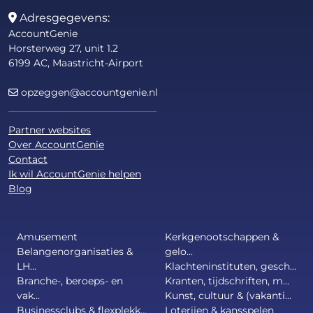
Adresgegevens:
AccountGenie
Horsterweg 27, unit 1.2
6199 AC, Maastricht-Airport
opzeggen@accountgenie.nl
Partner websites
Over AccountGenie
Contact
Ik wil AccountGenie helpen
Blog
Amusement
Kerkgenootschappen &
Belangenorganisaties &
gelo...
LH...
Klachteninstituten, gesch...
Branche-, beroeps- en
Kranten, tijdschriften, m...
vak...
Kunst, cultuur & (vakanti...
Businessclubs & flexplekk...
Loterijen & kansspelen