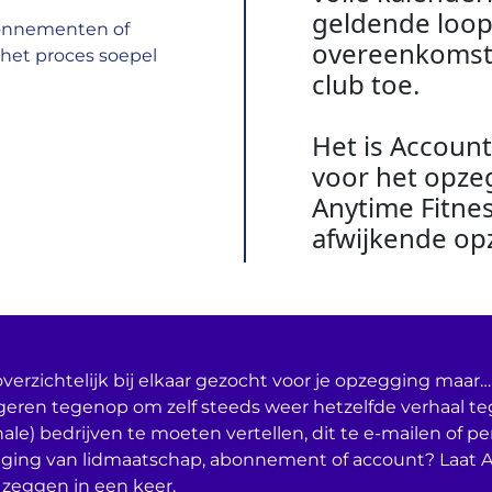
geldende loop
bonnementen of
overeenkomst.G
het proces soepel
club toe.
Het is Account
voor het opzeg
Anytime Fitnes
afwijkende op
verzichtelijk bij elkaar gezocht voor je opzegging maar… 
geren tegenop om zelf steeds weer hetzelfde verhaal t
nale) bedrijven te moeten vertellen, dit te e-mailen of per
ging van lidmaatschap, abonnement of account? Laat 
 zeggen in een keer.