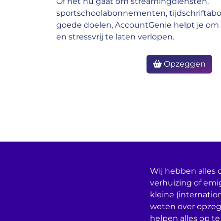
Of het nu gaat om streamingdiensten,
sportschoolabonnementen, tijdschrifta
goede doelen, AccountGenie helpt je om 
en stressvrij te laten verlopen.
Opzeggen
Wij hebben alles o
verhuizing of emi
kleine (internatio
weten over opzeg
helpen alles op te