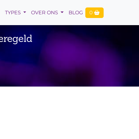
TYPES
OVER ONS
BLOG
0
eregeld