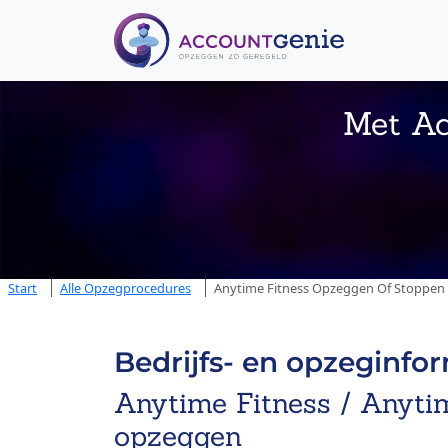
Met Ac
Start
Alle Opzegprocedures
Anytime Fitness Opzeggen Of Stoppen B
Bedrijfs- en opzeginfo
Anytime Fitness / Anytim
opzeggen