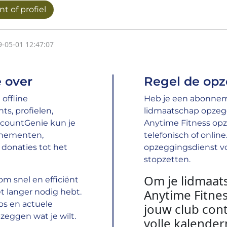
t of profiel
9-05-01 12:47:07
 over
Regel de opz
offline
Heb je een abonneme
s, profielen,
lidmaatschap opzeg
ccountGenie kun je
Anytime Fitness opz
nnementen,
telefonisch of onlin
donaties tot het
opzeggingsdienst vo
stopzetten.
Om je lidmaat
m snel en efficiënt
Anytime Fitne
t langer nodig hebt.
ps en actuele
jouw club con
zeggen wat je wilt.
volle kalende