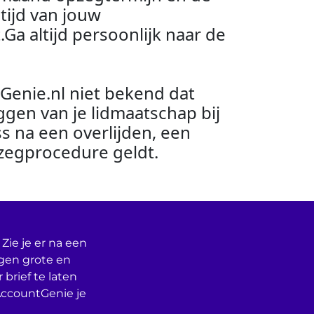
tijd van jouw
a altijd persoonlijk naar de
Genie.nl niet bekend dat
gen van je lidmaatschap bij
s na een overlijden, een
zegprocedure geldt.
Zie je er na een
egen grote en
 brief te laten
AccountGenie je