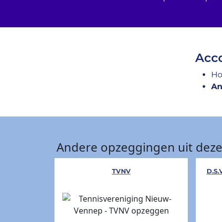
Acco
Ho
An
Andere opzeggingen uit deze
TVNV
D.S.