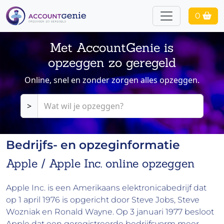
0
Met AccountGenie is
opzeggen zo geregeld
Online, snel en zonder zorgen alles opzeggen.
>
Bedrijfs- en opzeginformatie
Apple / Apple Inc. online opzeggen
Apple Inc. is een Amerikaans elektronicabedrijf dat
op 1 april 1976 is opgericht door Steve Jobs, Steve
Wozniak en Ronald Wayne. Op 3 januari 1977 besloot
Apple dat een geregistreerde bedrijfsvorm meer