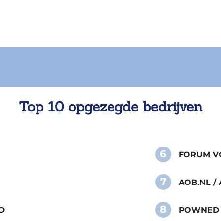
Top 10 opgezegde bedrijven
6
FORUM VO
7
AOB.NL 
8
D
POWNED