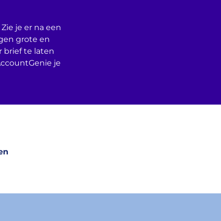
Zie je er na een
egen grote en
 brief te laten
AccountGenie je
en