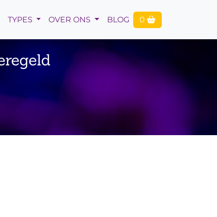
TYPES
OVER ONS
BLOG
0
eregeld