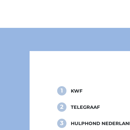
1
KWF
2
TELEGRAAF
3
HULPHOND NEDERLAN