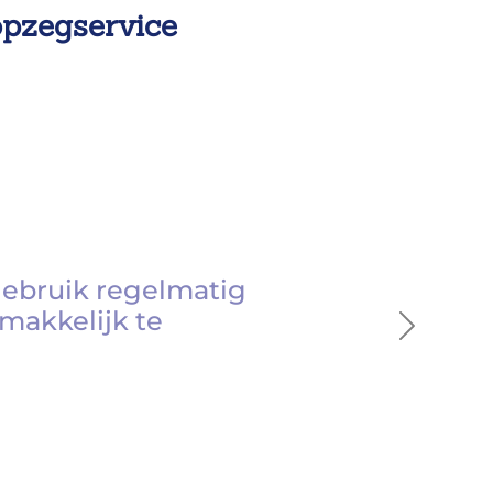
opzegservice
gebruik regelmatig
makkelijk te
Next