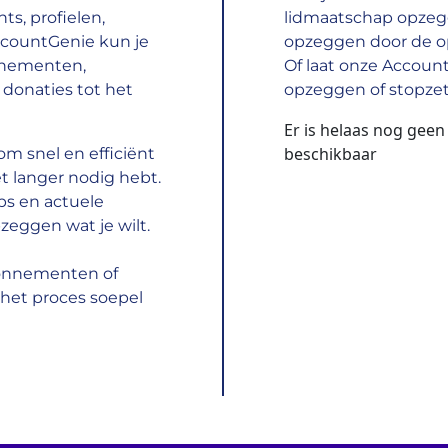
s, profielen,
lidmaatschap opzeg
ccountGenie kun je
opzeggen door de opz
nnementen,
Of laat onze Accoun
donaties tot het
opzeggen of stopzet
Er is helaas nog gee
beschikbaar
m snel en efficiënt
t langer nodig hebt.
ps en actuele
zeggen wat je wilt.
bonnementen of
het proces soepel