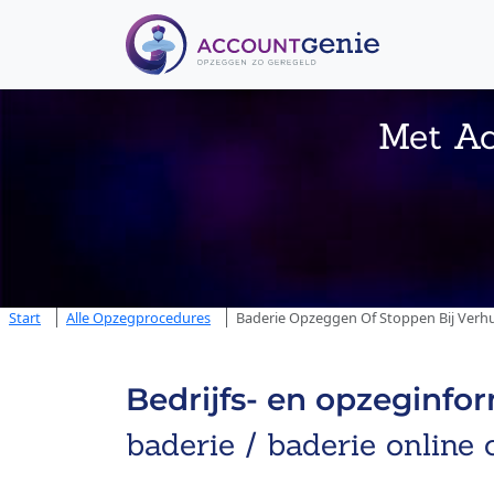
Met Ac
Start
Alle Opzegprocedures
Baderie Opzeggen Of Stoppen Bij Verhu
Bedrijfs- en opzeginfo
baderie / baderie online