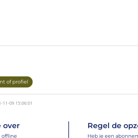
t of profiel
1-11-09 15:06:01
 over
Regel de opz
offline
Heb je een abonneme