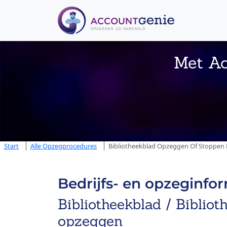
Met Ac
Start
Alle Opzegprocedures
Bibliotheekblad Opzeggen Of Stoppen B
Bedrijfs- en opzeginfo
Bibliotheekblad / Bibliot
opzeggen