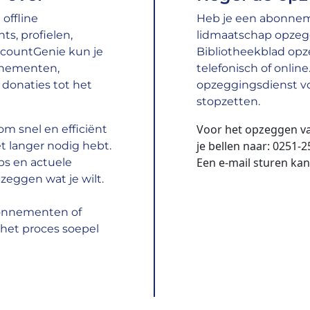
offline
Heb je een abonneme
s, profielen,
lidmaatschap opzeg
ccountGenie kun je
Bibliotheekblad opz
nnementen,
telefonisch of onlin
donaties tot het
opzeggingsdienst vo
stopzetten.
Voor het opzeggen v
m snel en efficiënt
je bellen naar:
0251-2
t langer nodig hebt.
Een e-mail sturen kan
ps en actuele
zeggen wat je wilt.
bonnementen of
het proces soepel