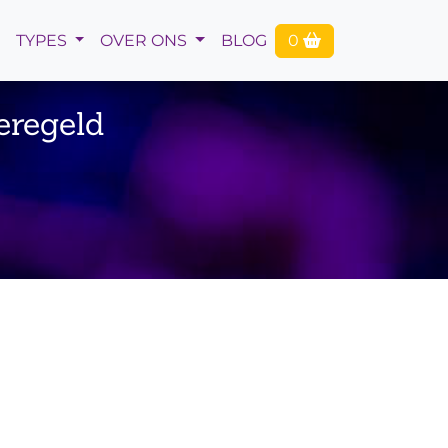
TYPES
OVER ONS
BLOG
0
eregeld