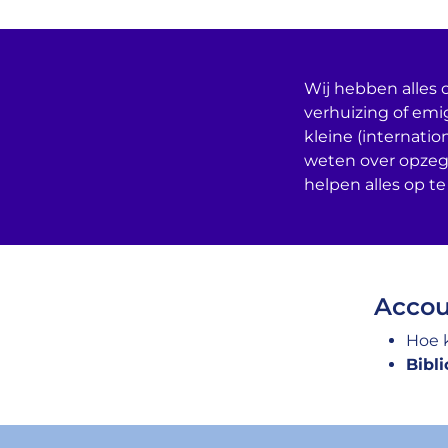
Wij hebben alles o
verhuizing of emi
kleine (internatio
weten over opzeg
helpen alles op te
Accou
Hoe 
Bibl