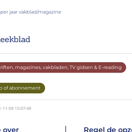
 x per jaar vakblad/magazine
heekblad
hriften, magazines, vakbladen, TV gidsen & E-reading
p of abonnement
1-11-09 15:07:49
 over
Regel de opz