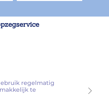
opzegservice
gebruik regelmatig
makkelijk te
Next