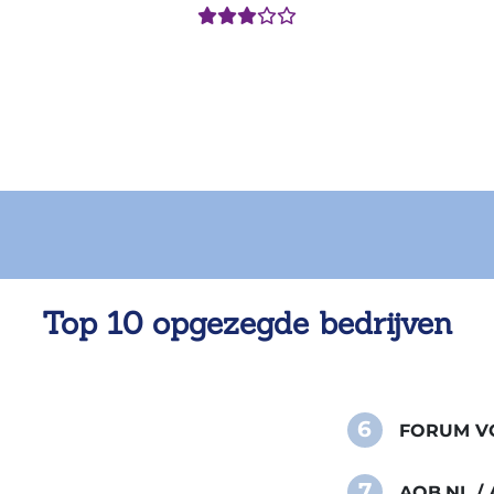
Top 10 opgezegde bedrijven
6
FORUM VO
7
AOB.NL 