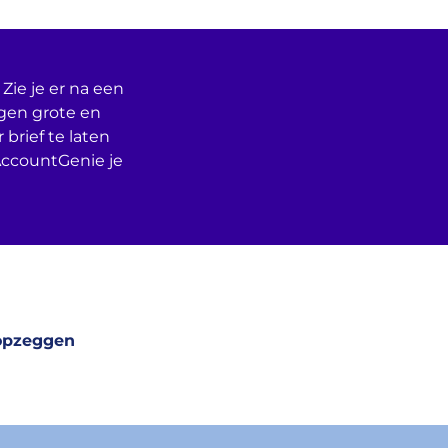
Zie je er na een
egen grote en
 brief te laten
AccountGenie je
opzeggen