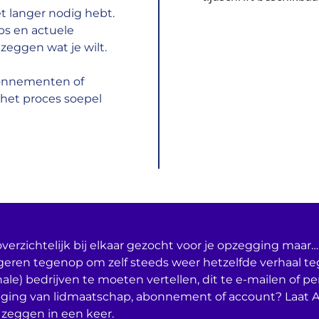
t langer nodig hebt.
ps en actuele
zeggen wat je wilt.
bonnementen of
het proces soepel
verzichtelijk bij elkaar gezocht voor je opzegging maar… 
geren tegenop om zelf steeds weer hetzelfde verhaal t
nale) bedrijven te moeten vertellen, dit te e-mailen of per
ging van lidmaatschap, abonnement of account? Laat 
 zeggen in een keer.