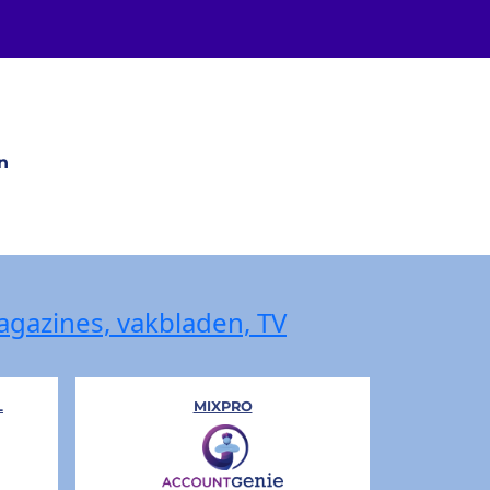
n
magazines, vakbladen, TV
L
MIXPRO