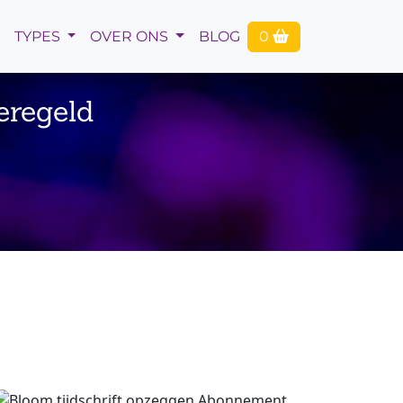
TYPES
OVER ONS
BLOG
0
eregeld