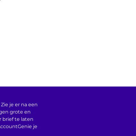
Zie je er na een
egen grote en
 brief te laten
AccountGenie je