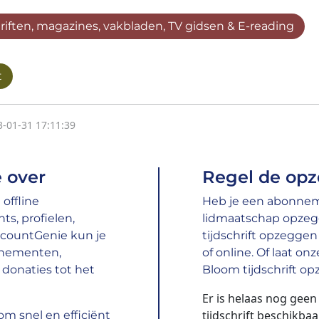
hriften, magazines, vakbladen, TV gidsen & E-reading
t
3-01-31 17:11:39
 over
Regel de opz
offline
Heb je een abonnemen
s, profielen,
lidmaatschap opzeg
ccountGenie kun je
tijdschrift opzeggen
nnementen,
of online. Of laat o
donaties tot het
Bloom tijdschrift op
Er is helaas nog gee
tijdschrift beschikbaa
m snel en efficiënt