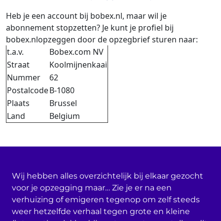
Heb je een account bij bobex.nl, maar wil je
abonnement stopzetten? Je kunt je profiel bij
bobex.nlopzeggen door de opzegbrief sturen naar:
t.a.v.
Bobex.com NV
Straat
Koolmijnenkaai
Nummer
62
Postalcode
B-1080
Plaats
Brussel
Land
Belgium
Wij hebben alles overzichtelijk bij elkaar gezocht
voor je opzegging maar… Zie je er na een
verhuizing of emigeren tegenop om zelf steeds
weer hetzelfde verhaal tegen grote en kleine