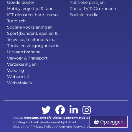
Goede doelen
Politieke partijen
Hobby, vrije tijd & fancl...
Radio, TV & Omroepen
ICT-diensten, hard- en so...
Sociale media
Juridisch
Sociale voorzieningen
Sport(bonden), spellen & ...
Televisie, telefonie & in...
Thuis- en zorgorganisatie...
Uitvaartbranche
Vervoer & Transport
Verzekeringen
Voeding
Webportal
Webwinkels
©2026
AccountGenie c/o
Digital Economy Hub BV
.
All right reserved.
Opzeggen
Hosting and web development by 4BIS.nl
Disclaimer
/
Privacy Policy
/
Algemene Voorwaarden