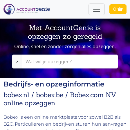
0
Met AccountGenie is
opzeggen zo geregeld
Online, snel en zonder zorgen alles opzeggen.
>
Bedrijfs- en opzeginformatie
bobex.nl / bobex.be / Bobex.com NV
online opzeggen
Bobex is een online marktplaats voor zowel B2B als
B2C. Particulieren en bedrijven sturen hun aanvragen