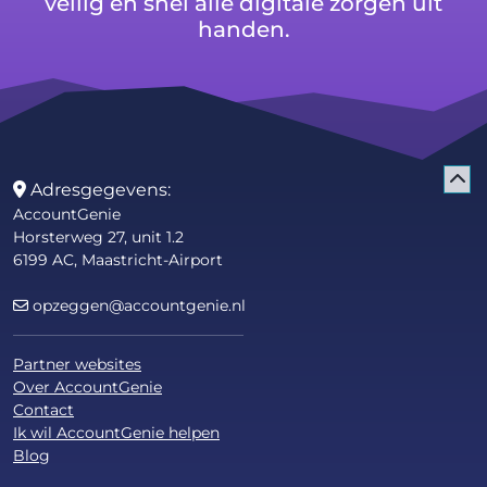
veilig en snel alle digitale zorgen uit
handen.
Adresgegevens:
AccountGenie
Horsterweg 27, unit 1.2
6199 AC, Maastricht-Airport
opzeggen@accountgenie.nl
Partner websites
Over AccountGenie
Contact
Ik wil AccountGenie helpen
Blog