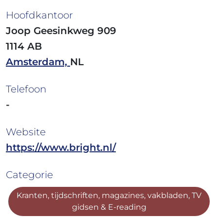
Hoofdkantoor
Joop Geesinkweg 909
1114 AB
Amsterdam,
NL
Telefoon
-
Website
https://www.bright.nl/
Categorie
Kranten, tijdschriften, magazines, vakbladen, TV
gidsen & E-reading