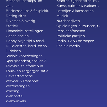
Branche-, beroeps- en
Kranten, tijdschriften, m...
vak...
Kunst, cultuur & (vakanti...
Businessclubs & flexplekk...
Loterijen & kansspelen
Dating sites
Muziek
Diversen & overig
Nutsbedrijven
Erotiek
Opleidingen, cursussen, t...
Financiële instellingen
Pensioenfondsen
Goede doelen
Politieke partijen
Hobby, vrije tijd & fancl...
Radio, TV & Omroepen
ICT-diensten, hard- en so...
Sociale media
Juridisch
Sociale voorzieningen
Sport(bonden), spellen & ...
Televisie, telefonie & in...
Thuis- en zorgorganisatie...
Uitvaartbranche
Vervoer & Transport
Verzekeringen
Voeding
Webportal
Webwinkels