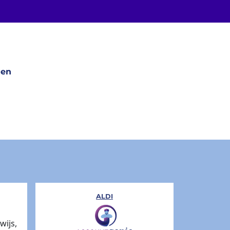
gen
ALDI