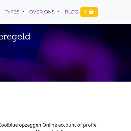
TYPES
OVER ONS
BLOG
0
eregeld