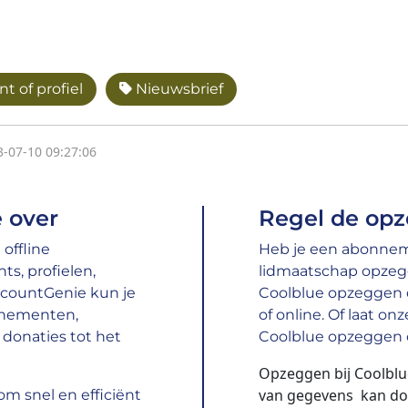
t of profiel
Nieuwsbrief
3-07-10 09:27:06
 over
Regel de opz
offline
Heb je een abonneme
s, profielen,
lidmaatschap opzeg
ccountGenie kun je
Coolblue opzeggen d
nnementen,
of online. Of laat o
donaties tot het
Coolblue opzeggen o
Opzeggen bij Coolblu
van gegevens kan doo
m snel en efficiënt