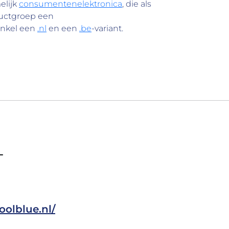
elijk
consumentenelektronica
, die als
ductgroep een
inkel een
.nl
en een
.be
-variant.
L
oolblue.nl/