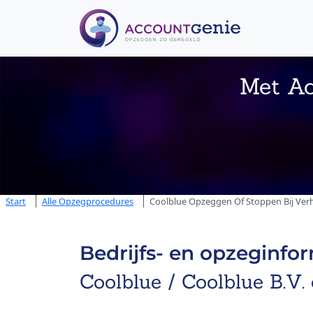
Met Ac
Start
Alle Opzegprocedures
Coolblue Opzeggen Of Stoppen Bij Verh
Bedrijfs- en opzeginfo
Coolblue / Coolblue B.V.