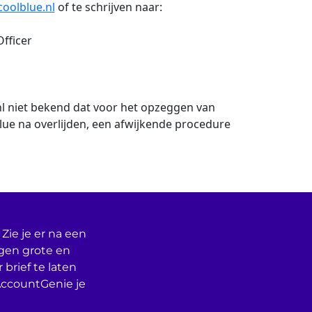
oolblue.nl
of te schrijven naar:
Officer
nl niet bekend dat voor het opzeggen van
lue na overlijden, een afwijkende procedure
Zie je er na een
egen grote en
 brief te laten
AccountGenie je