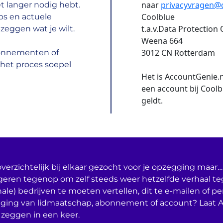
naar
privacyvragen@c
t langer nodig hebt.
Coolblue
ps en actuele
t.a.v.Data Protection 
zeggen wat je wilt.
Weena 664
3012 CN Rotterdam
bonnementen of
het proces soepel
Het is AccountGenie.
een account bij Coolb
geldt.
verzichtelijk bij elkaar gezocht voor je opzegging maar… 
geren tegenop om zelf steeds weer hetzelfde verhaal t
nale) bedrijven te moeten vertellen, dit te e-mailen of per
ging van lidmaatschap, abonnement of account? Laat 
 zeggen in een keer.