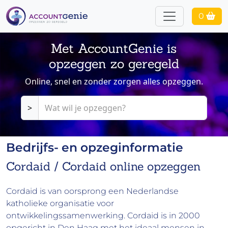
0
Met AccountGenie is
opzeggen zo geregeld
Online, snel en zonder zorgen alles opzeggen.
>
Bedrijfs- en opzeginformatie
Cordaid / Cordaid online opzeggen
Cordaid is van oorsprong een Nederlandse
katholieke organisatie voor
ontwikkelingssamenwerking. Cordaid is in 2000
opgericht in Den Haag met het ideaal mensen in