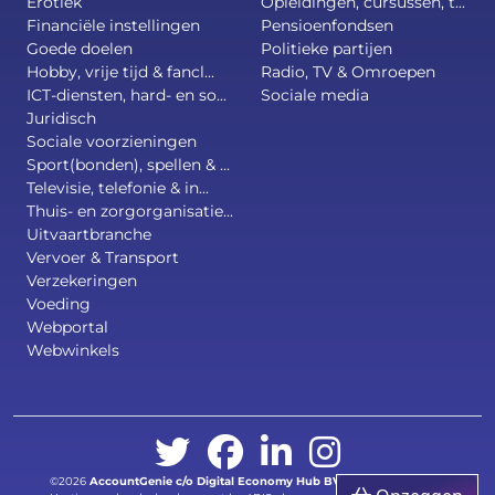
Erotiek
Opleidingen, cursussen, t...
Financiële instellingen
Pensioenfondsen
Goede doelen
Politieke partijen
Hobby, vrije tijd & fancl...
Radio, TV & Omroepen
ICT-diensten, hard- en so...
Sociale media
Juridisch
Sociale voorzieningen
Sport(bonden), spellen & ...
Televisie, telefonie & in...
Thuis- en zorgorganisatie...
Uitvaartbranche
Vervoer & Transport
Verzekeringen
Voeding
Webportal
Webwinkels
©2026
AccountGenie c/o
Digital Economy Hub BV
.
All right reserved.