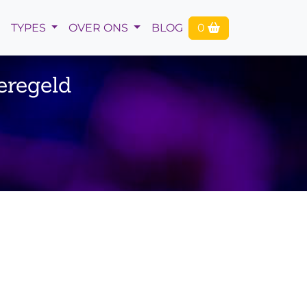
TYPES
OVER ONS
BLOG
0
eregeld