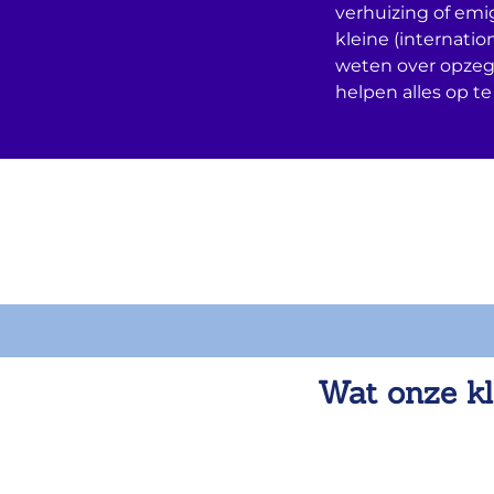
verhuizing of emi
kleine (internatio
weten over opzeg
helpen alles op te
Wat onze kl