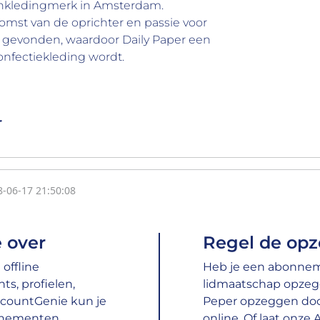
erenkledingmerk in Amsterdam.
omst van de oprichter en passie voor
 gevonden, waardoor Daily Paper een
nfectiekleding wordt.
r
8-06-17 21:50:08
 over
Regel de opz
offline
Heb je een abonneme
s, profielen,
lidmaatschap opzeg
ccountGenie kun je
Peper opzeggen door 
nnementen,
online. Of laat onze