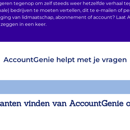
geren tegenop om zelf steeds weer hetzelfde verhaal t
nale) bedrijven te moeten vertellen, dit te e-mailen of per
ging van lidmaatschap, abonnement of account? Laat 
 zeggen in een keer.
AccountGenie helpt met je vragen
anten vinden van AccountGenie 