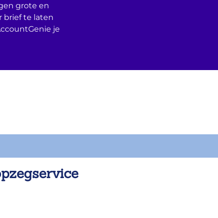
egen grote en
 brief te laten
AccountGenie je
opzegservice