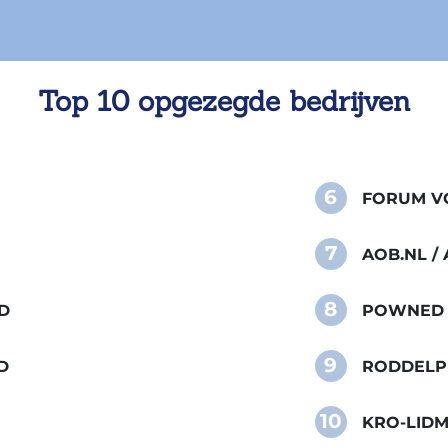
Top 10 opgezegde bedrijven
6
FORUM VO
7
AOB.NL 
8
D
POWNED
9
D
RODDELP
10
KRO-LID