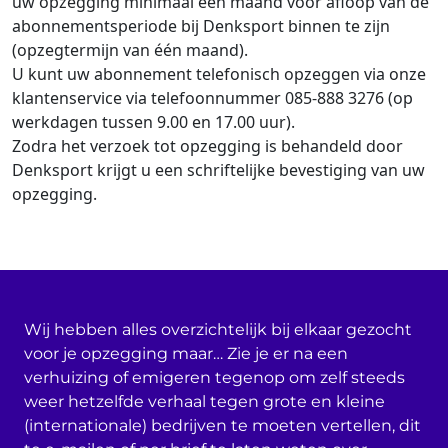
uw opzegging minimaal één maand voor afloop van de
abonnementsperiode bij Denksport binnen te zijn
(opzegtermijn van één maand).
U kunt uw abonnement telefonisch opzeggen via onze
klantenservice via telefoonnummer 085-888 3276 (op
werkdagen tussen 9.00 en 17.00 uur).
Zodra het verzoek tot opzegging is behandeld door
Denksport krijgt u een schriftelijke bevestiging van uw
opzegging.
Wij hebben alles overzichtelijk bij elkaar gezocht
voor je opzegging maar… Zie je er na een
verhuizing of emigeren tegenop om zelf steeds
weer hetzelfde verhaal tegen grote en kleine
(internationale) bedrijven te moeten vertellen, dit