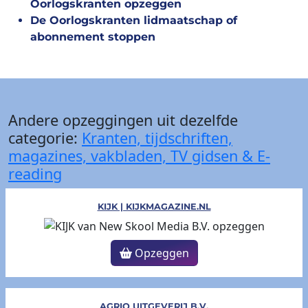
Oorlogskranten opzeggen
De Oorlogskranten lidmaatschap of
abonnement stoppen
Andere opzeggingen uit dezelfde
categorie:
Kranten, tijdschriften,
magazines, vakbladen, TV gidsen & E-
reading
KIJK | KIJKMAGAZINE.NL
Opzeggen
AGRIO UITGEVERIJ B.V.