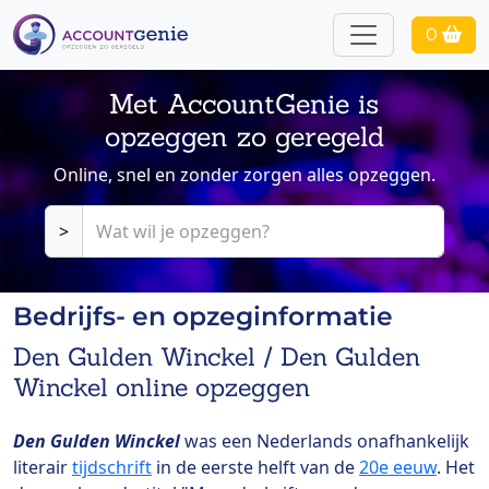
0
Met AccountGenie is
opzeggen zo geregeld
Online, snel en zonder zorgen alles opzeggen.
>
Bedrijfs- en opzeginformatie
Den Gulden Winckel / Den Gulden
Winckel online opzeggen
Den Gulden Winckel
was een Nederlands onafhankelijk
literair
tijdschrift
in de eerste helft van de
20e eeuw
. Het