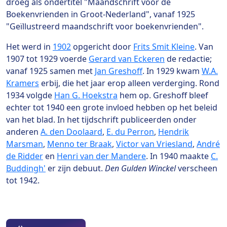
droeg als ondertitel "Maandschrift voor de
Boekenvrienden in Groot-Nederland", vanaf 1925
"Geïllustreerd maandschrift voor boekenvrienden".
Het werd in
1902
opgericht door
Frits Smit Kleine
. Van
1907 tot 1929 voerde
Gerard van Eckeren
de redactie;
vanaf 1925 samen met
Jan Greshoff
. In 1929 kwam
W.A.
Kramers
erbij, die het jaar erop alleen verderging. Rond
1934 volgde
Han G. Hoekstra
hem op. Greshoff bleef
echter tot 1940 een grote invloed hebben op het beleid
van het blad. In het tijdschrift publiceerden onder
anderen
A. den Doolaard
,
E. du Perron
,
Hendrik
Marsman
,
Menno ter Braak
,
Victor van Vriesland
,
André
de Ridder
en
Henri van der Mandere
. In 1940 maakte
C.
Buddingh'
er zijn debuut.
Den Gulden Winckel
verscheen
tot 1942.