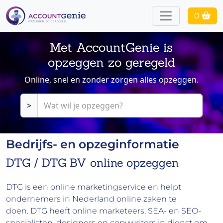
0
Met AccountGenie is
opzeggen zo geregeld
Online, snel en zonder zorgen alles opzeggen.
>
Bedrijfs- en opzeginformatie
DTG / DTG BV online opzeggen
DTG is een online marketingservice en helpt
ondernemers in Nederland online zaken te
doen. DTG heeft online marketeers, SEA- en SEO-
specialisten, designers en copywriters in dienst om