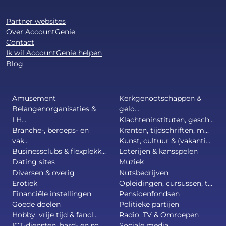
Partner websites
Over AccountGenie
Contact
Ik wil AccountGenie helpen
Blog
Amusement
Kerkgenootschappen &
Belangenorganisaties &
gelo...
LH...
Klachteninstituten, gesch...
Branche-, beroeps- en
Kranten, tijdschriften, m...
vak...
Kunst, cultuur & (vakanti...
Businessclubs & flexplekk...
Loterijen & kansspelen
Dating sites
Muziek
Diversen & overig
Nutsbedrijven
Erotiek
Opleidingen, cursussen, t...
Financiële instellingen
Pensioenfondsen
Goede doelen
Politieke partijen
Hobby, vrije tijd & fancl...
Radio, TV & Omroepen
ICT-diensten, hard- en so...
Sociale media