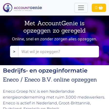
0
Met AccountGenie is
opzeggen zo geregeld
Online, snel en zonder zorgen alles opzeggen.
>
Bedrijfs- en opzeginformatie
Eneco / Eneco B.V. online opzeggen
Eneco Groep N.V. is een Nederlandse
energieonderneming met ruim 3.000 medewerkers.
Eneco is actief in Nederland, Groot-Brittannië,
Duitsland, Frankrijk en België.