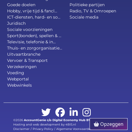
Goede doelen
Politieke partijen
Hobby, vrije tijd & fancl...
Radio, TV & Omroepen
ICT-diensten, hard- en so...
Sociale media
Juridisch
Sociale voorzieningen
Sport(bonden), spellen & ...
Televisie, telefonie & in...
Thuis- en zorgorganisatie...
Uitvaartbranche
Vervoer & Transport
Verzekeringen
Voeding
Webportal
Webwinkels
©2026
AccountGenie c/o
Digital Economy Hub BV
.
All right reserved.
Opzeggen
Hosting and web development by 4BIS.nl
Disclaimer
/
Privacy Policy
/
Algemene Voorwaarden