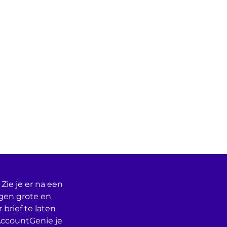
Zie je er na een
egen grote en
 brief te laten
AccountGenie je