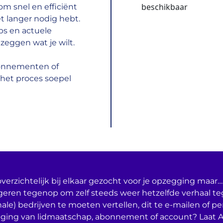
beschikbaar
m snel en efficiënt
t langer nodig hebt.
ps en actuele
zeggen wat je wilt.
bonnementen of
het proces soepel
verzichtelijk bij elkaar gezocht voor je opzegging maar… 
geren tegenop om zelf steeds weer hetzelfde verhaal t
nale) bedrijven te moeten vertellen, dit te e-mailen of per
ging van lidmaatschap, abonnement of account? Laat 