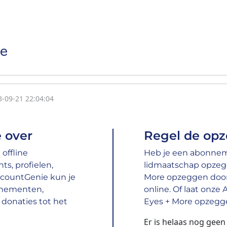
re
8-09-21 22:04:04
 over
Regel de opz
offline
Heb je een abonneme
s, profielen,
lidmaatschap opzeg
ccountGenie kun je
More opzeggen door d
nnementen,
online. Of laat onze
donaties tot het
Eyes + More opzegge
Er is helaas nog gee