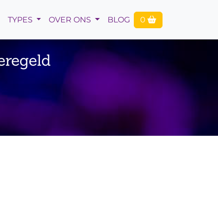
TYPES
OVER ONS
BLOG
0
eregeld