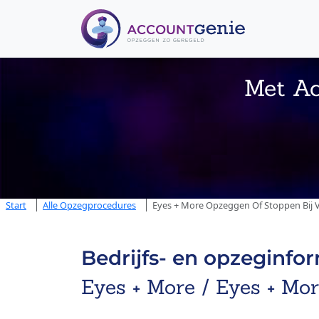
Met Ac
Start
Alle Opzegprocedures
Eyes + More Opzeggen Of Stoppen Bij V
Bedrijfs- en opzeginfo
Eyes + More / Eyes + Mo