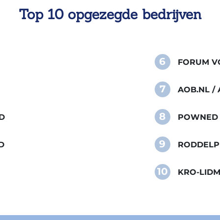
Top 10 opgezegde bedrijven
6
FORUM VO
7
AOB.NL 
8
D
POWNED
9
D
RODDELP
10
KRO-LID