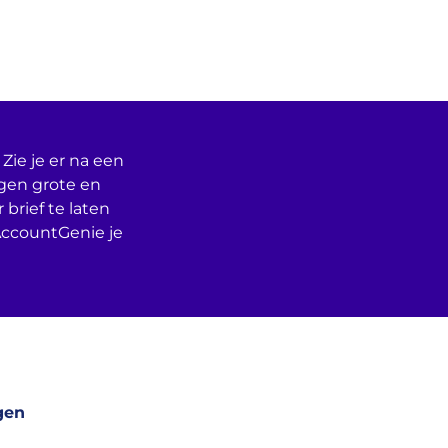
Zie je er na een
egen grote en
 brief te laten
AccountGenie je
gen