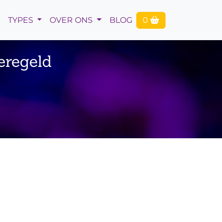
TYPES
OVER ONS
BLOG
0
eregeld