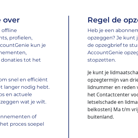
 over
Regel de opz
offline
Heb je een abonneme
s, profielen,
opzeggen? Je kunt 
ccountGenie kun je
de opzegbrief te stur
nnementen,
AccountGenie opzeg
donaties tot het
stopzetten.
Je kunt je lidmaatsch
opzegtermijn van dri
m snel en efficiënt
lidnummer en reden v
t langer nodig hebt.
het Contactcenter voo
ps en actuele
letselschade en lidma
zeggen wat je wilt.
belkosten) Ma t/m vri
buitenland.
bonnementen of
het proces soepel