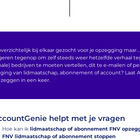
verzichtelijk bij elkaar gezocht voor je opzegging maar… 
geren tegenop om zelf steeds weer hetzelfde verhaal t
nale) bedrijven te moeten vertellen, dit te e-mailen of per
ging van lidmaatschap, abonnement of account? Laat 
 zeggen in een keer.
ccountGenie helpt met je vragen
Hoe kan ik
lidmaatschap of abonnement FNV opzeg
FNV lidmaatschap of abonnement stoppen