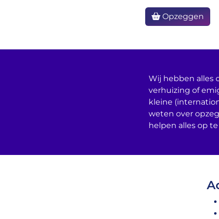
Opzeggen
Wij hebben alles o
verhuizing of emi
kleine (internatio
weten over opzeg
helpen alles op te
A