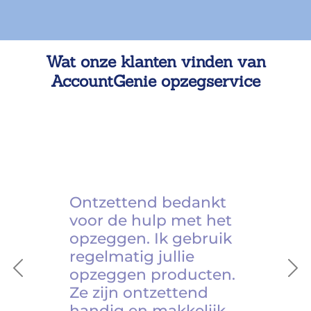
Wat onze klanten vinden van
AccountGenie opzegservice
Ontzettend bedankt
voor de hulp met het
opzeggen. Ik gebruik
regelmatig jullie
opzeggen producten.
Previous
Ne
Ze zijn ontzettend
handig en makkelijk