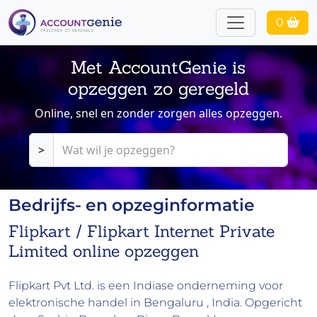
0
Met AccountGenie is
opzeggen zo geregeld
Online, snel en zonder zorgen alles opzeggen.
>
Bedrijfs- en opzeginformatie
Flipkart / Flipkart Internet Private
Limited online opzeggen
Flipkart Pvt Ltd. is een Indiase onderneming voor
elektronische handel in Bengaluru , India. Opgericht