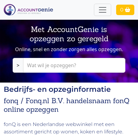
0
Met AccountGenie is
opzeggen zo geregeld
Online, snel en zonder zorgen alles opzeggen.
>
Bedrijfs- en opzeginformatie
fonq / Fonq.nl B.V. handelsnaam fonQ
online opzeggen
fonQ is een Nederlandse webwinkel met een
assortiment gericht op wonen, koken en lifestyle.