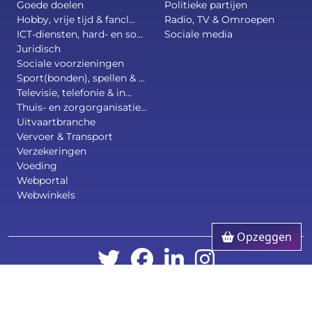
Goede doelen
Politieke partijen
Hobby, vrije tijd & fancl...
Radio, TV & Omroepen
ICT-diensten, hard- en so...
Sociale media
Juridisch
Sociale voorzieningen
Sport(bonden), spellen & ...
Televisie, telefonie & in...
Thuis- en zorgorganisatie...
Uitvaartbranche
Vervoer & Transport
Verzekeringen
Voeding
Webportal
Webwinkels
Opzeggen
©2026
AccountGenie c/o
Digital Economy Hub BV
.
All right reserved.
Hosting and web development by 4BIS.nl
Disclaimer
/
Privacy Policy
/
Algemene Voorwaarden