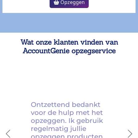
Opzeggen
Wat onze klanten vinden van
AccountGenie opzegservice
Ontzettend bedankt
voor de hulp met het
opzeggen. Ik gebruik
regelmatig jullie
opzeggen producten.
Previous
Ne