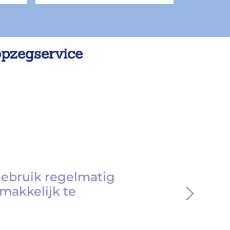
opzegservice
gebruik regelmatig
makkelijk te
Next