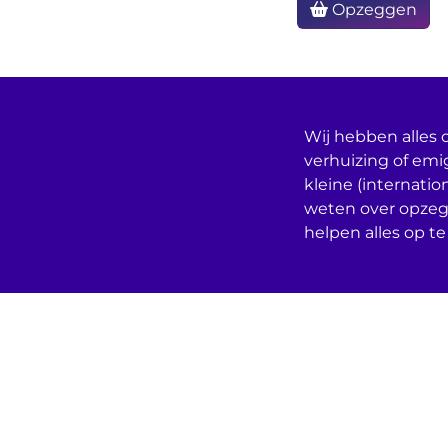
Opzeggen
Wij hebben alles o
verhuizing of emi
kleine (internatio
weten over opzeg
helpen alles op te