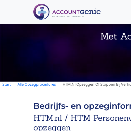
Met Ac
Start
Alle Opzegprocedures
HTM.nl Opzeggen Of Stoppen Bij Verhu
Bedrijfs- en opzeginfo
HTM.nl / HTM Personenve
opzeggen