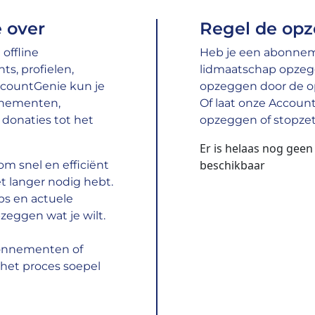
 over
Regel de opz
offline
Heb je een abonneme
s, profielen,
lidmaatschap opzeg
ccountGenie kun je
opzeggen door de opz
nnementen,
Of laat onze Accoun
donaties tot het
opzeggen of stopzet
Er is helaas nog gee
beschikbaar
m snel en efficiënt
t langer nodig hebt.
ps en actuele
zeggen wat je wilt.
bonnementen of
het proces soepel