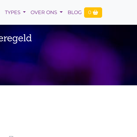
TYPES
OVER ONS
BLOG
0
eregeld