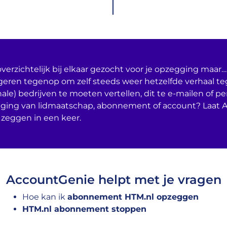
verzichtelijk bij elkaar gezocht voor je opzegging maar… 
geren tegenop om zelf steeds weer hetzelfde verhaal t
nale) bedrijven te moeten vertellen, dit te e-mailen of per
ging van lidmaatschap, abonnement of account? Laat 
 zeggen in een keer.
AccountGenie helpt met je vragen
Hoe kan ik
abonnement HTM.nl opzeggen
HTM.nl abonnement stoppen