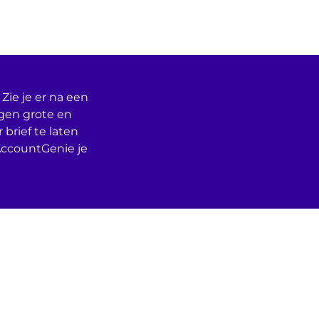
Zie je er na een
egen grote en
 brief te laten
AccountGenie je