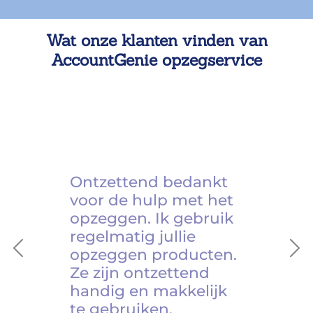
Wat onze klanten vinden van
AccountGenie opzegservice
Ontzettend bedankt
voor de hulp met het
opzeggen. Ik gebruik
regelmatig jullie
opzeggen producten.
Previous
Ne
Ze zijn ontzettend
handig en makkelijk
te gebruiken.