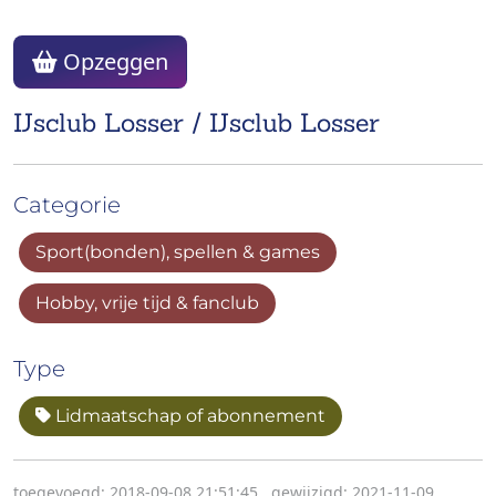
Opzeggen
IJsclub Losser / IJsclub Losser
Categorie
Sport(bonden), spellen & games
Hobby, vrije tijd & fanclub
Type
Lidmaatschap of abonnement
toegevoegd: 2018-09-08 21:51:45
,
gewijzigd: 2021-11-09