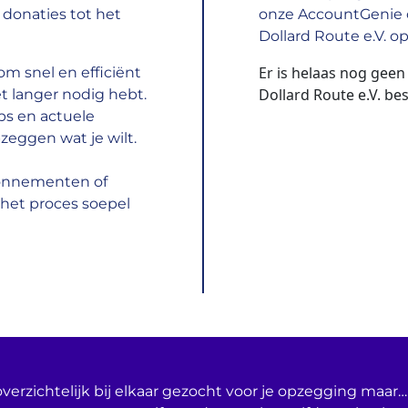
donaties tot het
onze AccountGenie o
Dollard Route e.V. o
Er is helaas nog geen
m snel en efficiënt
Dollard Route e.V. be
t langer nodig hebt.
ps en actuele
zeggen wat je wilt.
bonnementen of
het proces soepel
verzichtelijk bij elkaar gezocht voor je opzegging maar… 