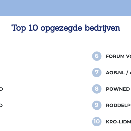
Top 10 opgezegde bedrijven
6
FORUM VO
7
AOB.NL 
8
D
POWNED
9
D
RODDELP
10
KRO-LID