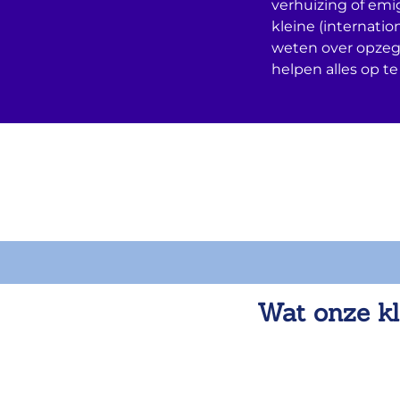
verhuizing of emi
kleine (internatio
weten over opzeg
helpen alles op te
Wat onze kl