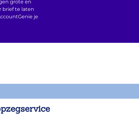
egen grote en
 brief te laten
AccountGenie je
opzegservice