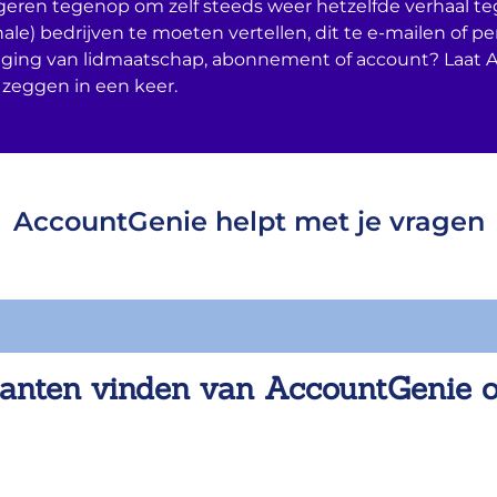
geren tegenop om zelf steeds weer hetzelfde verhaal t
nale) bedrijven te moeten vertellen, dit te e-mailen of per
ging van lidmaatschap, abonnement of account? Laat 
 zeggen in een keer.
AccountGenie helpt met je vragen
anten vinden van AccountGenie 