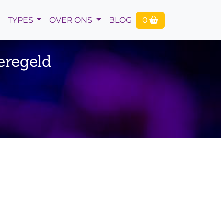
TYPES
OVER ONS
BLOG
0
eregeld