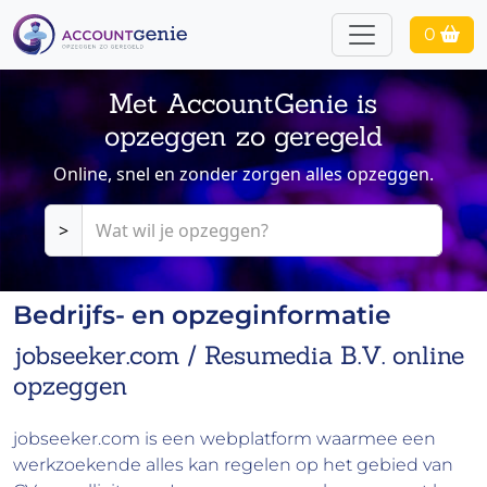
0
Met AccountGenie is
opzeggen zo geregeld
Online, snel en zonder zorgen alles opzeggen.
>
Bedrijfs- en opzeginformatie
jobseeker.com / Resumedia B.V. online
opzeggen
jobseeker.com is een webplatform waarmee een
werkzoekende alles kan regelen op het gebied van