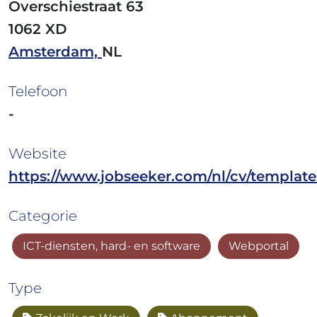
Overschiestraat 63
1062 XD
Amsterdam,
NL
Telefoon
-
Website
https://www.jobseeker.com/nl/cv/template
Categorie
ICT-diensten, hard- en software
Webportal
Type