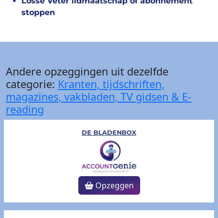
Losse Veter lidmaatschap of abonnement
stoppen
Andere opzeggingen uit dezelfde
categorie:
Kranten, tijdschriften,
magazines, vakbladen, TV gidsen & E-
reading
DE BLADENBOX
Opzeggen