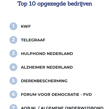
Top 10 opgezegde bedrijven
1
KWF
2
TELEGRAAF
3
HULPHOND NEDERLAND
4
ALZHEIMER NEDERLAND
5
DIERENBESCHERMING
6
FORUM VOOR DEMOCRATIE - FVD
7
AOB.NL / ALGEMENE ONDERWIJSBOND