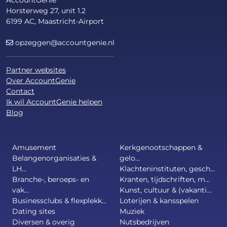
AccountGenie
Horsterweg 27, unit 1.2
6199 AC, Maastricht-Airport
opzeggen@accountgenie.nl
Partner websites
Over AccountGenie
Contact
Ik wil AccountGenie helpen
Blog
Amusement
Kerkgenootschappen &
Belangenorganisaties &
gelo...
LH...
Klachteninstituten, gesch...
Branche-, beroeps- en
Kranten, tijdschriften, m...
vak...
Kunst, cultuur & (vakanti...
Businessclubs & flexplekk...
Loterijen & kansspelen
Dating sites
Muziek
Diversen & overig
Nutsbedrijven