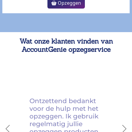
Opzeggen
Wat onze klanten vinden van
AccountGenie opzegservice
Ontzettend bedankt
voor de hulp met het
opzeggen. Ik gebruik
regelmatig jullie
opzeggen producten.
Previous
Ne