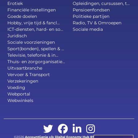
Erotiek
Opleidingen, cursussen, t...
Financiële instellingen
Pensioenfondsen
Goede doelen
Politieke partijen
Hobby, vrije tijd & fancl...
Radio, TV & Omroepen
ICT-diensten, hard- en so...
Sociale media
Juridisch
Sociale voorzieningen
Sport(bonden), spellen & ...
Televisie, telefonie & in...
Thuis- en zorgorganisatie...
Uitvaartbranche
Vervoer & Transport
Verzekeringen
Voeding
Webportal
Webwinkels
©2026
AccountGenie c/o
Digital Economy Hub BV
.
All right reserved.