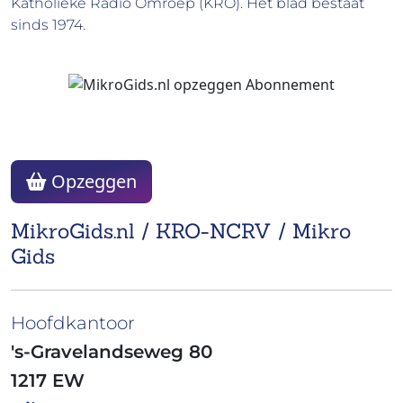
Katholieke Radio Omroep (KRO). Het blad bestaat
sinds 1974.
Opzeggen
MikroGids.nl / KRO-NCRV / Mikro
Gids
Hoofdkantoor
's-Gravelandseweg 80
1217 EW