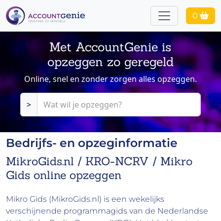
0
Met AccountGenie is
opzeggen zo geregeld
Online, snel en zonder zorgen alles opzeggen.
>
Bedrijfs- en opzeginformatie
MikroGids.nl / KRO-NCRV / Mikro
Gids online opzeggen
Mikro Gids (MikroGids.nl) is een wekelijks
verschijnende programmagids van de Nederlandse