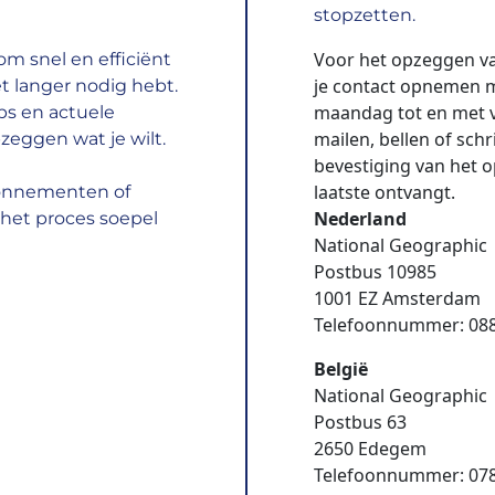
stopzetten.
Voor het opzeggen v
m snel en efficiënt
je contact opnemen m
t langer nodig hebt.
maandag tot en met vr
ps en actuele
mailen, bellen of sch
zeggen wat je wilt.
bevestiging van het op
laatste ontvangt.
bonnementen of
Nederland
het proces soepel
National Geographic
Postbus 10985
1001 EZ Amsterdam
Telefoonnummer: 08
België
National Geographic
Postbus 63
2650 Edegem
Telefoonnummer: 07