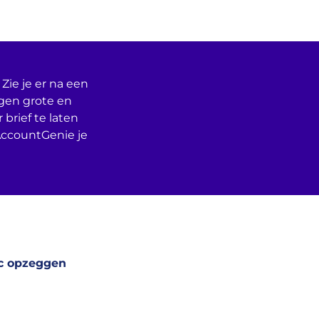
Zie je er na een
egen grote en
 brief te laten
AccountGenie je
c opzeggen