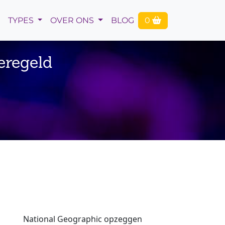
TYPES
OVER ONS
BLOG
0
eregeld