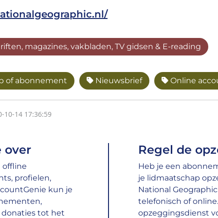
ationalgeographic.nl/
hriften, magazines, vakbladen, TV gidsen & E-reading
p of abonnement
Nieuwsbrief
Online accou
0-10-14 17:36:59
 over
Regel de opz
offline
Heb je een abonneme
s, profielen,
je lidmaatschap op
ccountGenie kun je
National Geographic
nnementen,
telefonisch of onlin
donaties tot het
opzeggingsdienst vo