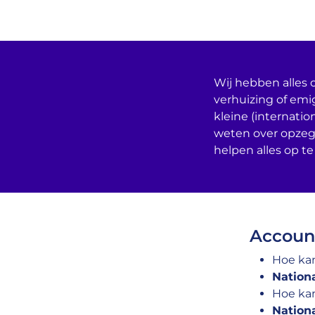
Wij hebben alles o
verhuizing of emi
kleine (internatio
weten over opzeg
helpen alles op te
Account
Hoe ka
Nation
Hoe ka
Nation