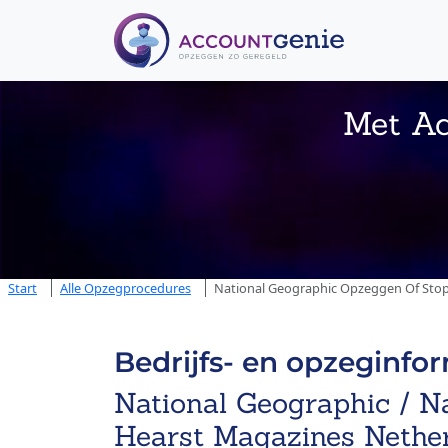
Met Ac
Start
Alle Opzegprocedures
National Geographic Opzeggen Of Stopp
Bedrijfs- en opzeginfo
National Geographic / N
Hearst Magazines Nether