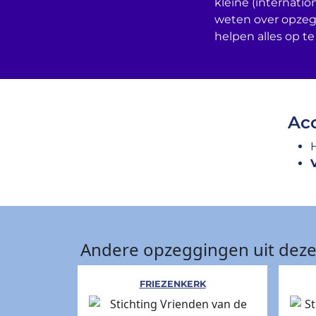
kleine (internatio
weten over opzeg
helpen alles op te
Acc
Andere opzeggingen uit deze
FRIEZENKERK