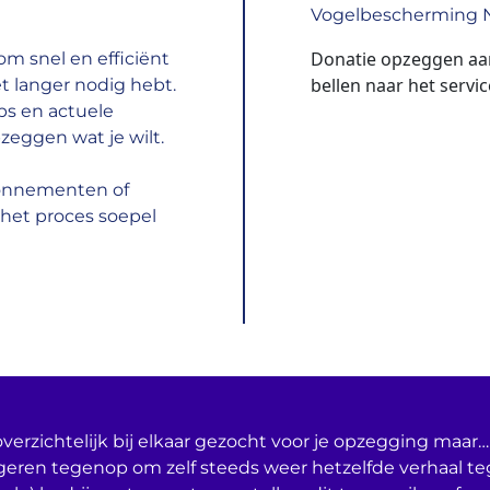
Vogelbescherming N
Donatie opzeggen aa
m snel en efficiënt
bellen naar het serv
t langer nodig hebt.
ps en actuele
zeggen wat je wilt.
bonnementen of
het proces soepel
verzichtelijk bij elkaar gezocht voor je opzegging maar… 
geren tegenop om zelf steeds weer hetzelfde verhaal t