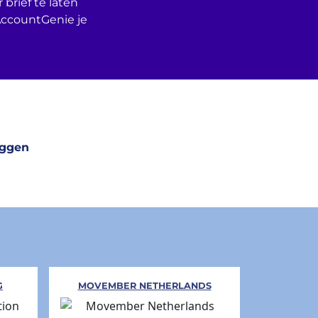
 brief te laten
AccountGenie je
eggen
G
MOVEMBER NETHERLANDS