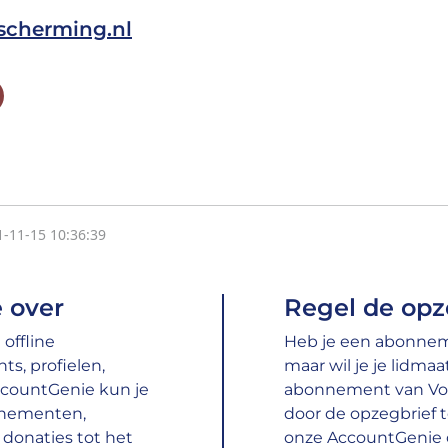
cherming.nl
1-11-15 10:36:39
 over
Regel de opz
offline
Heb je een abonnem
s, profielen,
maar wil je je lidma
ccountGenie kun je
abonnement van Vo
nnementen,
door de opzegbrief te
donaties tot het
onze AccountGenie 