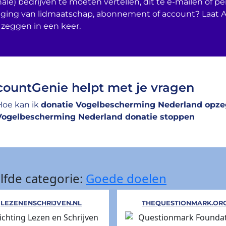
nale) bedrijven te moeten vertellen, dit te e-mailen of per
ging van lidmaatschap, abonnement of account? Laat 
 zeggen in een keer.
ountGenie helpt met je vragen
Hoe kan ik
donatie Vogelbescherming Nederland opz
Vogelbescherming Nederland donatie stoppen
lfde categorie:
Goede doelen
LEZENENSCHRIJVEN.NL
THEQUESTIONMARK.OR