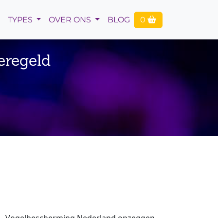
TYPES
OVER ONS
BLOG
0
eregeld