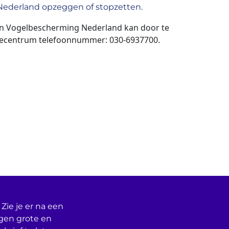
ederland opzeggen of stopzetten.
n Vogelbescherming Nederland kan door te
icecentrum telefoonnummer: 030-6937700.
Zie je er na een
egen grote en