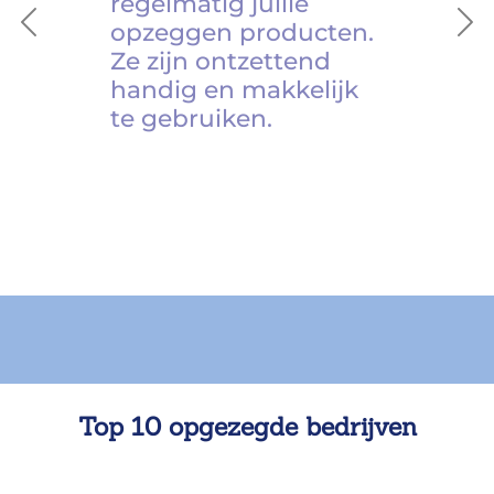
regelmatig jullie
opzeggen producten.
Previous
Ne
Ze zijn ontzettend
handig en makkelijk
te gebruiken.
Top 10 opgezegde bedrijven