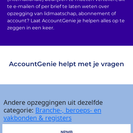
te e-mailen of per brief te laten weten over
opzegging van lidmaatschap, abonnement of
account? Laat AccountGenie je helpen alles op te
zeggen in een keer.
AccountGenie helpt met je vragen
Andere opzeggingen uit dezelfde
categorie:
Branche-, beroeps- en
vakbonden & registers
NPMB