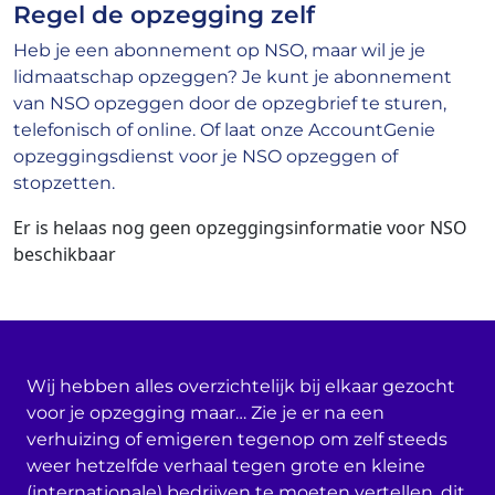
Regel de opzegging zelf
Heb je een abonnement op NSO, maar wil je je
lidmaatschap opzeggen? Je kunt je abonnement
van NSO opzeggen door de opzegbrief te sturen,
telefonisch of online. Of laat onze AccountGenie
opzeggingsdienst voor je NSO opzeggen of
stopzetten.
Er is helaas nog geen opzeggingsinformatie voor NSO
beschikbaar
Wij hebben alles overzichtelijk bij elkaar gezocht
voor je opzegging maar… Zie je er na een
verhuizing of emigeren tegenop om zelf steeds
weer hetzelfde verhaal tegen grote en kleine
(internationale) bedrijven te moeten vertellen, dit