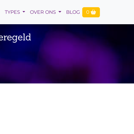
TYPES
OVER ONS
BLOG
0
eregeld