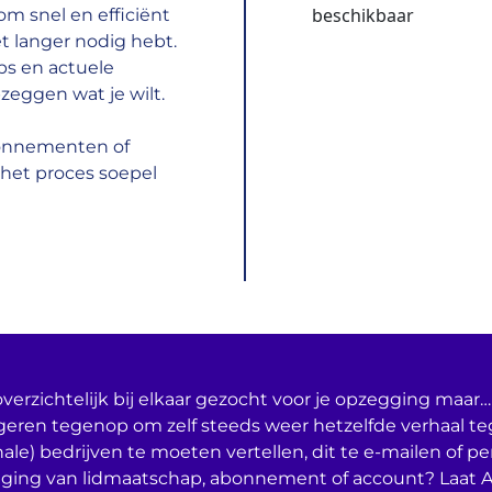
beschikbaar
m snel en efficiënt
t langer nodig hebt.
ps en actuele
zeggen wat je wilt.
bonnementen of
het proces soepel
verzichtelijk bij elkaar gezocht voor je opzegging maar… 
geren tegenop om zelf steeds weer hetzelfde verhaal t
nale) bedrijven te moeten vertellen, dit te e-mailen of per
ging van lidmaatschap, abonnement of account? Laat 