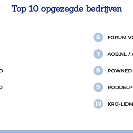
Top 10 opgezegde bedrijven
6
FORUM VO
7
AOB.NL 
8
D
POWNED
9
D
RODDELP
10
KRO-LID