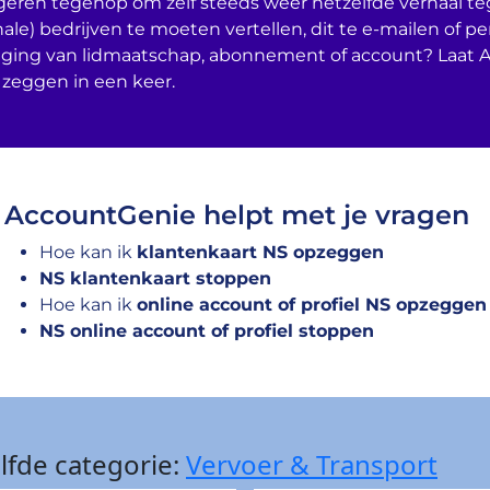
geren tegenop om zelf steeds weer hetzelfde verhaal t
nale) bedrijven te moeten vertellen, dit te e-mailen of per
ging van lidmaatschap, abonnement of account? Laat 
 zeggen in een keer.
AccountGenie helpt met je vragen
Hoe kan ik
klantenkaart NS opzeggen
NS klantenkaart stoppen
Hoe kan ik
online account of profiel NS opzeggen
NS online account of profiel stoppen
lfde categorie:
Vervoer & Transport