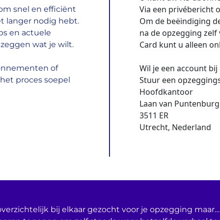
Via een privébericht 
m snel en efficiënt
Om de beëindiging de
t langer nodig hebt.
na de opzegging zelf
ps en actuele
Card kunt u alleen on
zeggen wat je wilt.
Wil je een account bi
bonnementen of
Stuur een opzeggings
het proces soepel
Hoofdkantoor
Laan van Puntenburg
3511 ER
Utrecht, Nederland
verzichtelijk bij elkaar gezocht voor je opzegging maar… 