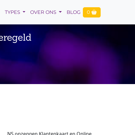
TYPES
OVER ONS
BLOG
0
eregeld