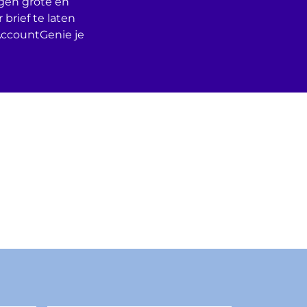
egen grote en
 brief te laten
AccountGenie je