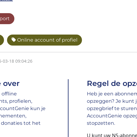
port
Online account of profiel
6-03-18 09:04:26
 over
Regel de opz
offline
Heb je een abonneme
s, profielen,
opzeggen? Je kunt 
ccountGenie kun je
opzegbrief te sturen,
nnementen,
AccountGenie opzeg
donaties tot het
stopzetten.
U kunt uw NS-abonne