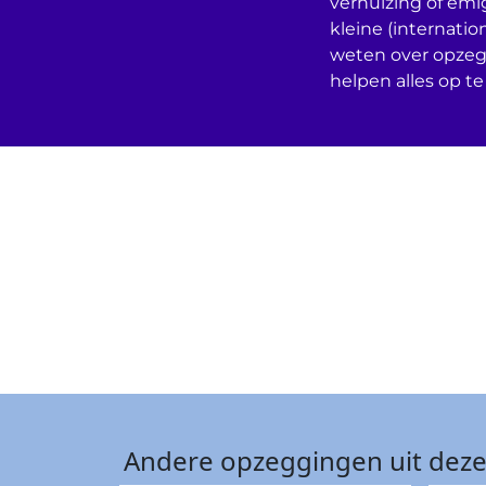
verhuizing of emi
kleine (internatio
weten over opzeg
helpen alles op te
Andere opzeggingen uit deze