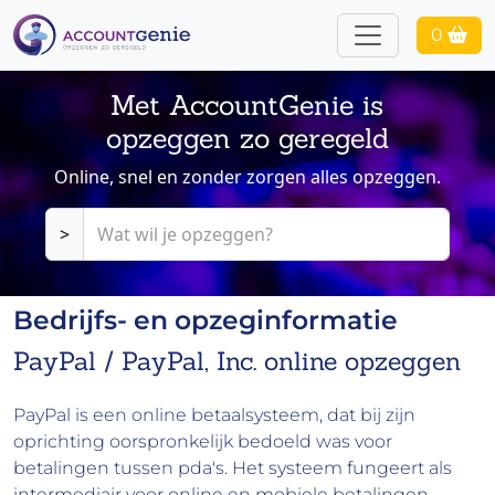
0
Met AccountGenie is
opzeggen zo geregeld
Online, snel en zonder zorgen alles opzeggen.
>
Bedrijfs- en opzeginformatie
PayPal / PayPal, Inc. online opzeggen
PayPal is een online betaalsysteem, dat bij zijn
oprichting oorspronkelijk bedoeld was voor
betalingen tussen pda's. Het systeem fungeert als
intermediair voor online en mobiele betalingen