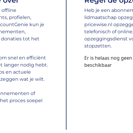
 over
Regel de opz
offline
Heb je een abonnemen
s, profielen,
lidmaatschap opzeg
ccountGenie kun je
pricewise.nl opzegge
nnementen,
telefonisch of onlin
donaties tot het
opzeggingsdienst vo
stopzetten.
Er is helaas nog geen
m snel en efficiënt
beschikbaar
t langer nodig hebt.
ps en actuele
zeggen wat je wilt.
bonnementen of
het proces soepel