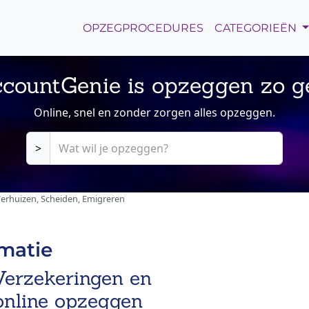
OPZEGPROCEDURES
CATEGORIEËN
countGenie is opzeggen zo g
Online, snel en zonder zorgen alles opzeggen.
>
Verhuizen, Scheiden, Emigreren
rmatie
 Verzekeringen en
 online opzeggen