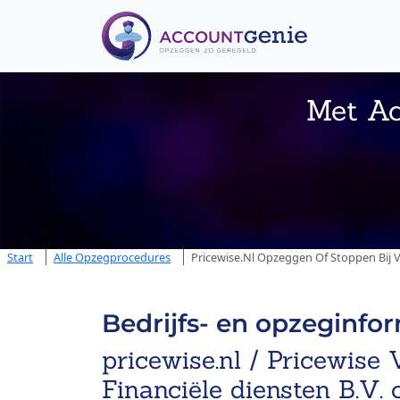
Met Ac
Start
Alle Opzegprocedures
Pricewise.nl Opzeggen Of Stoppen Bij 
Bedrijfs- en opzeginfo
pricewise.nl / Pricewise
Financiële diensten B.V.