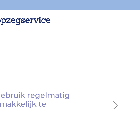
opzegservice
gebruik regelmatig
makkelijk te
Next