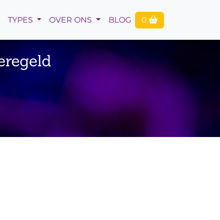
TYPES
OVER ONS
BLOG
0
eregeld