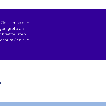
Zie je er na een
egen grote en
 brief te laten
AccountGenie je
n