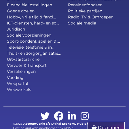
Financiële instellingen
Pensioenfondsen
Goede doelen
Politieke partijen
Hobby, vrije tijd & fancl...
Radio, TV & Omroepen
ICT-diensten, hard- en so...
Sociale media
Juridisch
Sociale voorzieningen
Sport(bonden), spellen & ...
Televisie, telefonie & in...
Thuis- en zorgorganisatie...
Uitvaartbranche
Vervoer & Transport
Verzekeringen
Voeding
Webportal
Webwinkels
©2026
AccountGenie c/o
Digital Economy Hub BV
.
All right reserved.
Opzeggen
Hosting and web development by 4BIS.nl