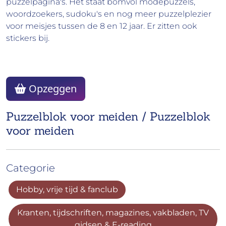
puzzelpagina's. Het staat bomvol modepuzzels,
woordzoekers, sudoku's en nog meer puzzelplezier
voor meisjes tussen de 8 en 12 jaar. Er zitten ook
stickers bij.
Opzeggen
Puzzelblok voor meiden / Puzzelblok
voor meiden
Categorie
Hobby, vrije tijd & fanclub
Kranten, tijdschriften, magazines, vakbladen, TV
gidsen & E-reading