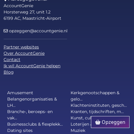
AccountGenie
Horsterweg 27, unit 1.2
6199 AC, Maastricht-Airport
opzeggen@accountgenie.nl
Partner websites
Over AccountGenie
Contact
Ik wil AccountGenie helpen
Blog
Amusement
Kerkgenootschappen &
Belangenorganisaties &
gelo...
LH...
Klachteninstituten, gesch...
Branche-, beroeps- en
Kranten, tijdschriften, m...
vak...
Kunst, cultuur & (vakanti...
Opzeggen
Businessclubs & flexplekk...
Loterijen & kansspelen
Dating sites
Muziek