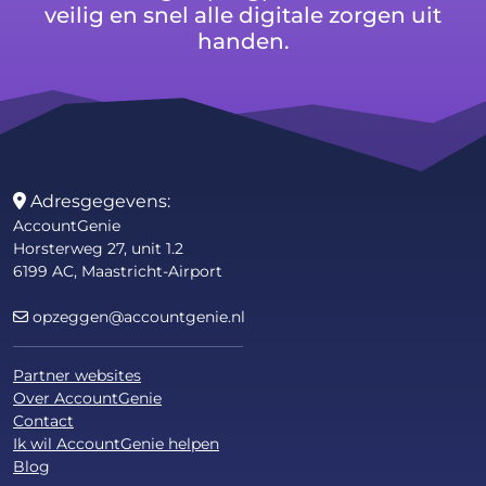
veilig en snel alle digitale zorgen uit
handen.
Adresgegevens:
AccountGenie
Horsterweg 27, unit 1.2
6199 AC, Maastricht-Airport
opzeggen@accountgenie.nl
Partner websites
Over AccountGenie
Contact
Ik wil AccountGenie helpen
Blog