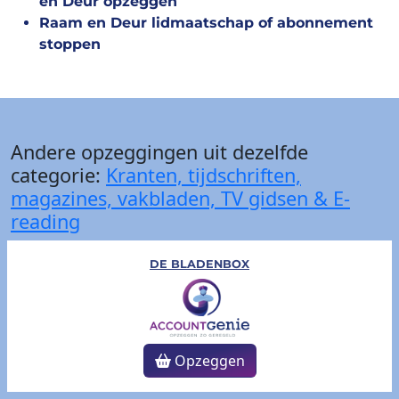
en Deur opzeggen
Raam en Deur lidmaatschap of abonnement
stoppen
Andere opzeggingen uit dezelfde
categorie:
Kranten, tijdschriften,
magazines, vakbladen, TV gidsen & E-
reading
DE BLADENBOX
Opzeggen